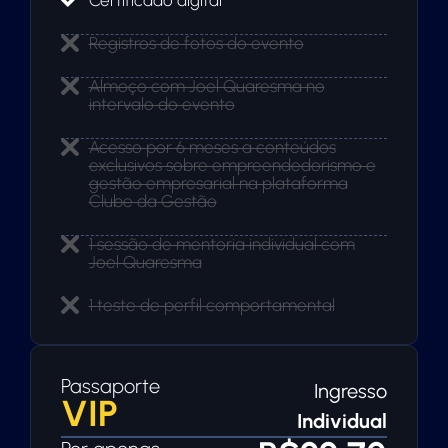
Certificado digital
Registros de fotos do evento
Almoço com Joel Quaresma no
intervalo do evento
Acesso por 6 meses a conteúdos
exclusivos sobre empreendedorismo e
gestão empresarial na plataforma
Clube da Gestão
1 sessão de mentoria individual com
Joel Quaresma
1 teste de perfil comportamental
Passaporte
Ingresso
VIP
Individual