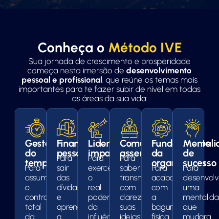
Conheça o
Método IVE
Sua jornada de crescimento e prosperidade
começa nesta imersão de
desenvolvimento
pessoal e profissional
, que reúne os temas mais
importantes para te fazer subir de nível em todas
as áreas da sua vida:
Gestão
Finanças
Liderança
Comunicação
Fundamentos
Mentali
do
pessoais
impactante
assertiva
da
de
Para
Para
Para
tempo
organização
sucesso
Para
sair
exercer
saber
Para
Para
assumir
das
o
transmitir
acabar
desenvolv
o
dívidas
real
com
com
uma
controle
e
poder
clareza
a
mentalid
total
aprender
da
suas
bagunça
que
da
a
influência
ideias
física,
mudará