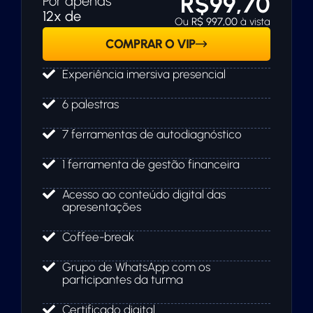
R$99,70
Por apenas
12x de
Ou
R$ 997,00
à vista
COMPRAR O VIP
Experiência imersiva presencial
6 palestras
7 ferramentas de autodiagnóstico
1 ferramenta de gestão financeira
Acesso ao conteúdo digital das
apresentações
Coffee-break
Grupo de WhatsApp com os
participantes da turma
Certificado digital