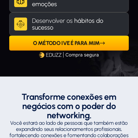
emoções
Desenvolver os
hábitos do
sucesso
O MÉTODO IVE É PARA MIM
Transforme conexões em
negócios com o poder do
networking.
Você estará ao lado de pessoas que também estão
expandindo seus relacionamentos profissionais,
fortalecendo conexões e fomentando colaborações