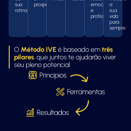
sua
prosperar
emocional
a
rotina
e
sua
profissional
vida
para
sempre
O
Método IVE
é baseado em
três
pilares
, que juntos te ajudarão viver
seu pleno potencial: