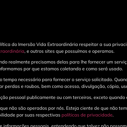
lítica do Imersão Vida Extraordinária respeitar a sua priv
traordinária
, e outros sites que possuímos e operamos.
do realmente precisamos delas para lhe fornecer um serviço
nformamos por que estamos coletando e como será usado.
o tempo necessário para fornecer o serviço solicitado. Q
tar perdas e roubos, bem como acesso, divulgação, cópia, us
ção pessoal publicamente ou com terceiros, exceto quando ex
s que não são operados por nós. Esteja ciente de que não tem
ilidade por suas respectivas
políticas de privacidade
.
 de informações pessoais, entendendo que talvez não possam